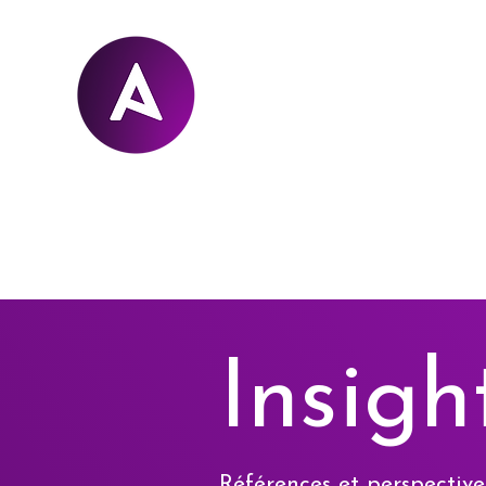
Accueil
À propos
Portfolio
Services
Insigh
Références et perspective