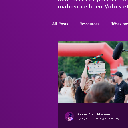
audiovisuelle en Valais et
All Posts
Ressources
Réflexion
Shams Abou El Enein
17 avr.
4 min de lecture