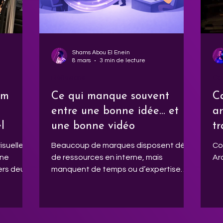
im
Shams Abou El Enein
8 mars
3 min de lecture
Réflexions
Ca
lm
Ce qui manque souvent
C
entre une bonne idée… et
ar
l
une bonne vidéo
t
sp
suelle à
Beaucoup de marques disposent déjà
Co
2
une
de ressources en interne, mais
Ar
ers deux
manquent de temps ou d’expertise
ierre,
pour mener certains projets de
lm
production audiovisuelle. Le vrai enjeu
 peuvent
n’est pas seulement de filmer, mais de
e marque,
relier stratégie, création et réalisation