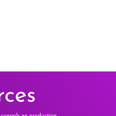
Valais
Suisse
hello@arcanel.ch
rces
 conseils en production