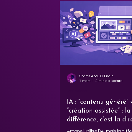
de marketing et de vente.
Shams Abou El Enein
1 mars
2 min de lecture
Réflexions
IA : “contenu généré” 
“création assistée” : la
différence, c’est la dir
artistique
Arcanel utilise l’IA, mais la dif