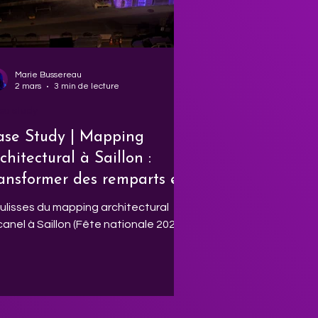
médiatement sans
Marie Bussereau
2 mars
3 min de lecture
se study
ase Study | Mapping
chitectural à Saillon :
ransformer des remparts en
ectacle (Fête nationale
ulisses du mapping architectural
025)
canel à Saillon (Fête nationale 2025)