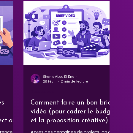
avec fluidité. C’est là qu’un partenaire
audiovisuel de confiance prend tout
son sens.
Shams Abou El Enein
28 févr.
2 min de lecture
Ressources
vs
Comment faire un bon brief
vidéo (pour cadrer le budget
ection
et la proposition créative)
férence se
Après des centaines de projets, on a