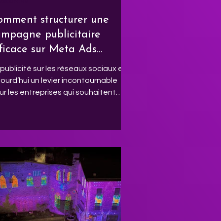
ssources
omment structurer une
ampagne publicitaire
ficace sur Meta Ads
Facebook & Instagram)
 publicité sur les réseaux sociaux est
jourd’hui un levier incontournable
ur les entreprises qui souhaitent
gner en visibilité, attirer de nouveaux
ents et développer leur activité.
âce à Meta Ads Manager , il est
ssible de diffuser des campagnes
blicitaires ciblées sur Facebook et
stagram tout en gardant un contrôle
écis sur son budget et ses
rformances. Cependant, de
mbreuses entreprises commettent
 même erreur : vouloir vendre