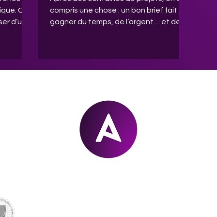
tique. Cet
compris une chose : un bon brief fait
ser d’un
gagner du temps, de l’argent… et des
ation
validations. Voici les 10 points qui
, grâce à
changent tout dès le départ.
rs
Mem
b
re