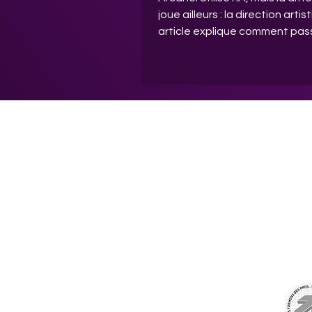
joue ailleurs : la direction artis
article explique comment pas
“output” générique à une cré
cohérente avec votre marque
une méthode simple, les erreu
fréquentes à éviter.
Arcanel
STUDIO