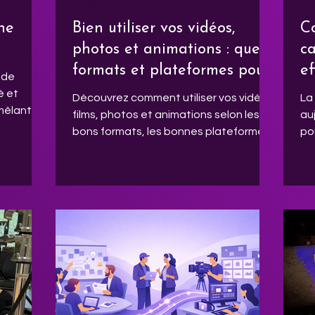
Ressources
Re
ne
Bien utiliser vos vidéos,
C
photos et animations : quels
c
formats et plateformes pour
ef
 de
atteindre vos objectifs de
(
é et
Découvrez comment utiliser vos vidéos,
La
 mêlant
communication
films, photos et animations selon les
au
bons formats, les bonnes plateformes
po
gure et
et les bons objectifs : visibilité,
ga
ts. Une
recrutement, clients, publicité et image
cli
mment
de marque.
Gr
des
po
vidéo
pu
In
pr
pe
no
la