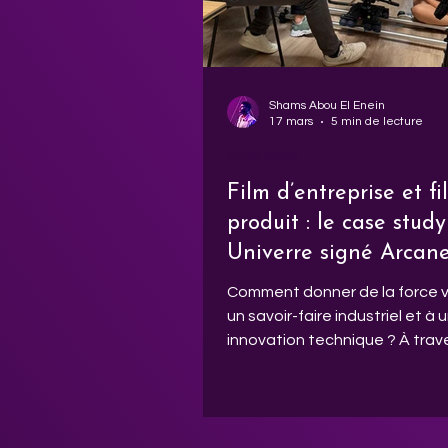
Shams Abou El Enein
17 mars
5 min de lecture
Case study
Film d’entreprise et fi
produit : le case study
Univerre signé Arcane
Comment donner de la force vi
un savoir-faire industriel et à 
innovation technique ? À trav
films réalisés pour Univerre à S
Arcanel montre comment le fi
d’entreprise et le film produit
devenir de véritables outils d