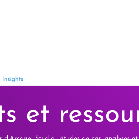
Arcanel
STUDIO
Insights
Contact
ts et ressou
s d’Arcanel Studio : études de cas, analyses et