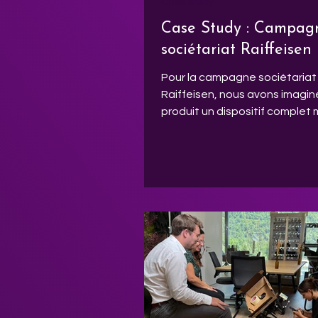
Case study
Case Study : Campag
sociétariat Raiffeisen
Pour la campagne sociétariat
Raiffeisen, nous avons imagin
produit un dispositif complet
concept narratif, préparation
rigoureuse, tournage d’enver
post-production multi-suppor
étude de cas qui montre co
nous accompagnons les gran
marques sur des campagnes 
ambitieuses.