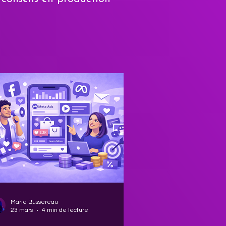
Marie Bussereau
23 mars
4 min de lecture