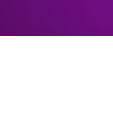
hello@arcanel.ch
+41 79 562 39 44
Valais | Suisse
 de