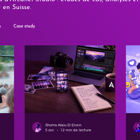
 en Suisse.
s
Case study
Shams Abou El Enein
5 avr.
12 min de lecture