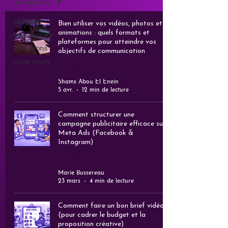
Ressources
All Posts
Bien utiliser vos vidéos, photos et
animations : quels formats et
Ressources
plateformes pour atteindre vos
Réflexions
objectifs de communication
Case study
Ressources
Shams Abou El Enein
5 avr.
12 min de lecture
Comment structurer une
campagne publicitaire efficace sur
Meta Ads (Facebook &
Instagram)
Ressources
Marie Bussereau
23 mars
4 min de lecture
Comment faire un bon brief vidéo
(pour cadrer le budget et la
proposition créative)