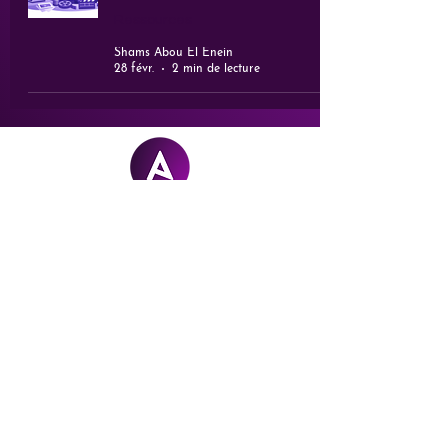
Ressources
Shams Abou El Enein
28 févr.
2 min de lecture
Arcanel
STUDIO
hello@arcanel.ch
+41 79 562 39 44
Valais | Suisse
Mem
b
re de
Digit
o
uri
sm