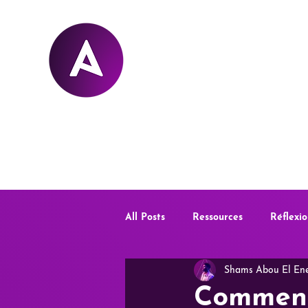
Accueil
À propos
Portfolio
Services
All Posts
Ressources
Réflexio
Shams Abou El En
Comment 