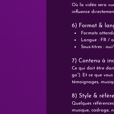
Où la vidéo sera vue
influence directemen
6) Format & lan
Formats attendus 
Langue : FR / a
Sous-titres : ou
7) Contenu à inc
Ce qui doit être dan
go”). Et ce que vous 
témoignages, musiqu
8) Style & référ
Quelques références 
musique, cadrage, na