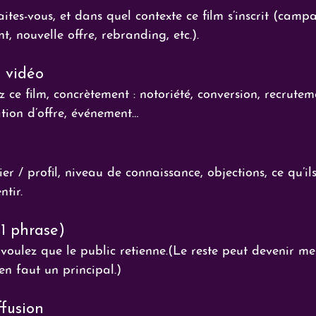
ites-vous, et dans quel contexte ce film s’inscrit (camp
, nouvelle offre, rebranding, etc.).
a vidéo
 ce film, concrètement : notoriété, conversion, recrutem
tion d’offre, événement…
er / profil, niveau de connaissance, objections, ce qu’il
tir.
1 phrase)
oulez que le public retienne.(Le reste peut devenir me
en faut un principal.)
fusion