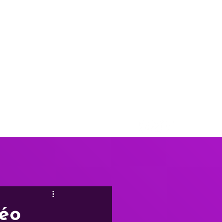
Valais
Suisse
hello@arcanel.ch
déo