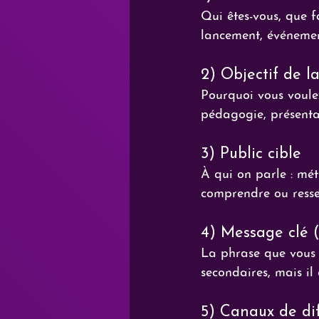
Qui êtes-vous, que fa
lancement, événement
2) Objectif de l
Pourquoi vous voulez
pédagogie, présenta
3) Public cible
À qui on parle : méti
comprendre ou ressen
4) Message clé (
La phrase que vous v
secondaires, mais il 
5) Canaux de dif