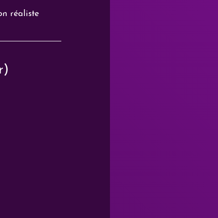
n réaliste
r)