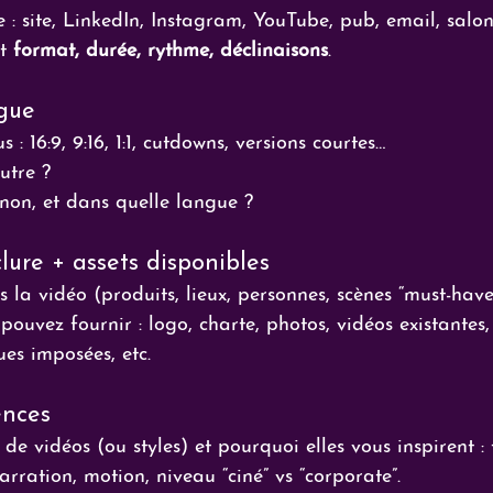
 : site, LinkedIn, Instagram, YouTube, pub, email, salon
t 
format, durée, rythme, déclinaisons
.
gue
: 16:9, 9:16, 1:1, cutdowns, versions courtes…
utre ?
i/non, et dans quelle langue ?
lure + assets disponibles
s la vidéo (produits, lieux, personnes, scènes “must-have
pouvez fournir : logo, charte, photos, vidéos existantes, t
es imposées, etc.
ences
de vidéos (ou styles) et pourquoi elles vous inspirent : 
rration, motion, niveau “ciné” vs “corporate”.