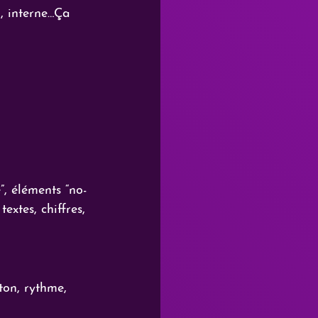
, interne…Ça 
”, éléments “no-
extes, chiffres, 
ton, rythme, 