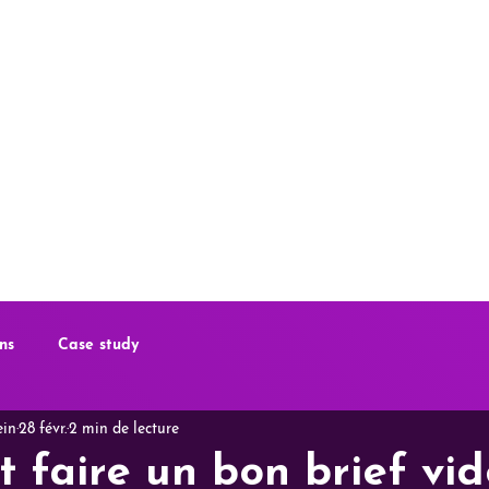
Arcanel
STUDIO
Insights
Contact
ns
Case study
ein
28 févr.
2 min de lecture
faire un bon brief vi