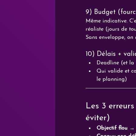
9) Budget (fourc
Même indicative. C’
réaliste (jours de to
Sans enveloppe, on r
10) Délais + val
Deadline (et la
Qui valide et c
le planning)
Les 3 erreurs
éviter)
Objectif flou
 → 