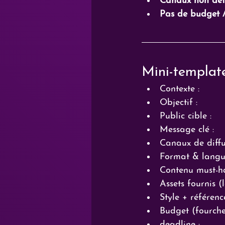
Canaux non défi
Pas de budget 
Mini-template
Contexte :
Objectif :
Public cible :
Message clé :
Canaux de diffu
Format & langue 
Contenu must-ha
Assets fournis (
Style + référenc
Budget (fourche
deadline :