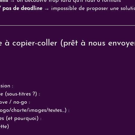
nis
 → on découvre trop tard qu’il faut 6 formats
/ pas de deadline
 → impossible de proposer une solutio
 à copier-coller (prêt à nous envoye
sion :
(sous-titres ?) :
ve / no-go :
logo/charte/images/textes…) :
es (et pourquoi) :
tte) 