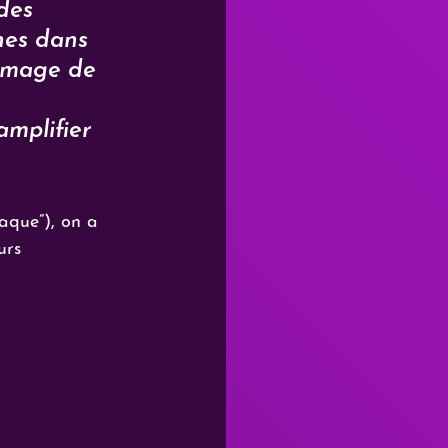
des 
nes dans 
 image de 
amplifier 
aque”), on a 
urs 