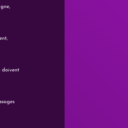
agne, 
ent, 
s doivent 
ssages 