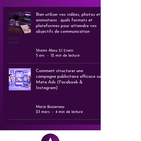
All Posts
All Posts
Bien utiliser vos vidéos, photos et
animations : quels formats et
Ressources
plateformes pour atteindre vos
Réflexions
objectifs de communication
Case
Ressources
study
Shams Abou El Enein
5 avr.
12 min de lecture
Comment structurer une
campagne publicitaire efficace sur
Meta Ads (Facebook &
Instagram)
Ressources
Marie Bussereau
23 mars
4 min de lecture