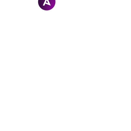
Arcanel
STUDIO
hello@arcanel.ch
+41 79 562 39 44
Valais | Suisse
Mem
b
re de
Digit
o
uri
sm
A
© 2026 -
rcanel Studio Sàrl - Tous droits réservés
-
Conditions Générales