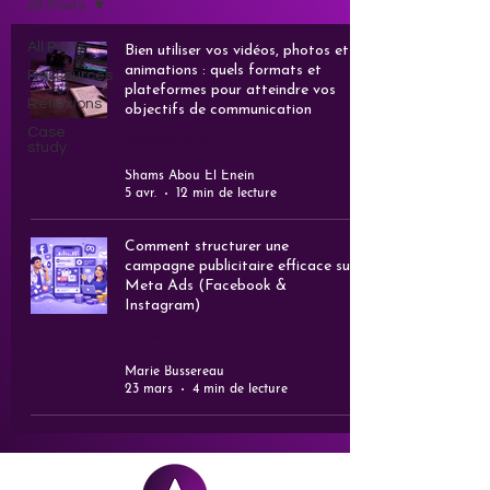
All Posts
All Posts
Bien utiliser vos vidéos, photos et
animations : quels formats et
Ressources
plateformes pour atteindre vos
Réflexions
objectifs de communication
Case
Ressources
study
Shams Abou El Enein
5 avr.
12 min de lecture
Comment structurer une
campagne publicitaire efficace sur
Meta Ads (Facebook &
Instagram)
Ressources
Marie Bussereau
23 mars
4 min de lecture