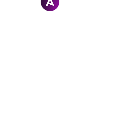
Arcanel
STUDIO
hello@arcanel.ch
+41 79 562 39 44
Valais | Suisse
Mem
b
re de
Digit
o
uri
sm
A
© 2026 -
rcanel Studio Sàrl - Tous droits réservés
-
Conditions Générales