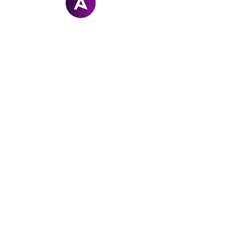
Arcanel
STUDIO
hello@arcanel.ch
+41 79 562 39 44
Valais | Suisse
Mem
b
re de
Digit
o
uri
sm
A
© 2026 -
rcanel Studio Sàrl - Tous droits réservés
-
Conditions Générales