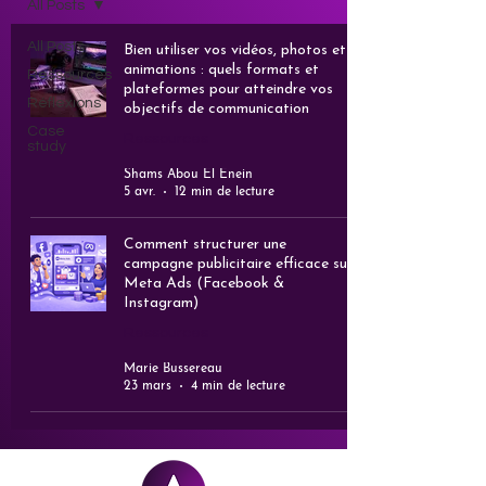
All Posts
All Posts
Bien utiliser vos vidéos, photos et
animations : quels formats et
Ressources
plateformes pour atteindre vos
Réflexions
objectifs de communication
Case
Ressources
study
Shams Abou El Enein
5 avr.
12 min de lecture
Comment structurer une
campagne publicitaire efficace sur
Meta Ads (Facebook &
Instagram)
Ressources
Marie Bussereau
23 mars
4 min de lecture